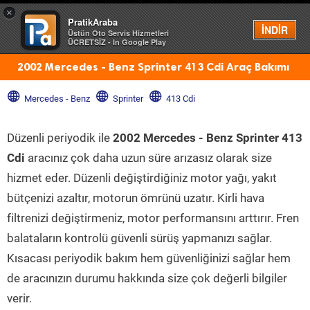
×
PratikAraba
Menü
İNDİR
Üstün Oto Servis Hizmetleri
ÜCRETSİZ - In Google Play
2002 Mercedes - Benz Sprinter 413 Cdi Araç Bakımı
Mercedes - Benz
Sprinter
413 Cdi
Düzenli periyodik ile
2002 Mercedes - Benz Sprinter 413
Cdi
aracınız çok daha uzun süre arızasız olarak size
hizmet eder. Düzenli değiştirdiğiniz motor yağı, yakıt
bütçenizi azaltır, motorun ömrünü uzatır. Kirli hava
filtrenizi değiştirmeniz, motor performansını arttırır. Fren
balataların kontrolü güvenli sürüş yapmanızı sağlar.
Kısacası periyodik bakım hem güvenliğinizi sağlar hem
de aracınızın durumu hakkında size çok değerli bilgiler
verir.