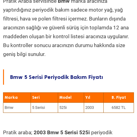
Pratik Araba servisinde
Bmw
marka aracınıza
yaptırdığınız periyodik bakım sadece motor yağ, yağ
filtresi, hava ve polen filtresi içermez. Bunların dışında
aracınızın sağlığı ve güvenli sürüş için toplamda 12 ana
maddeden oluşan bir kontrol listesi aracınıza uygulanır.
Bu kontroller sonucu aracınızın durumu hakkında size
geniş bilgi sunulur.
Bmw 5 Serisi Periyodik Bakım Fiyatı
Marka
Seri
Model
Yıl
Bmw
5 Serisi
525i
2003
6582 TL
Pratik araba;
2003 Bmw 5 Serisi 525i
periyodik