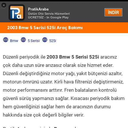
×
PratikAraba
Menü
İNDİR
Üstün Oto Servis Hizmetleri
ÜCRETSİZ - In Google Play
2003 Bmw 5 Serisi 525i Araç Bakımı
Bmw
5 Serisi
525i
Düzenli periyodik ile
2003 Bmw 5 Serisi 525i
aracınız
çok daha uzun süre arızasız olarak size hizmet eder.
Düzenli değiştirdiğiniz motor yağı, yakıt bütçenizi azaltır,
motorun ömrünü uzatır. Kirli hava filtrenizi değiştirmeniz,
motor performansını arttırır. Fren balataların kontrolü
güvenli sürüş yapmanızı sağlar. Kısacası periyodik bakım
hem güvenliğinizi sağlar hem de aracınızın durumu
hakkında size çok değerli bilgiler verir.