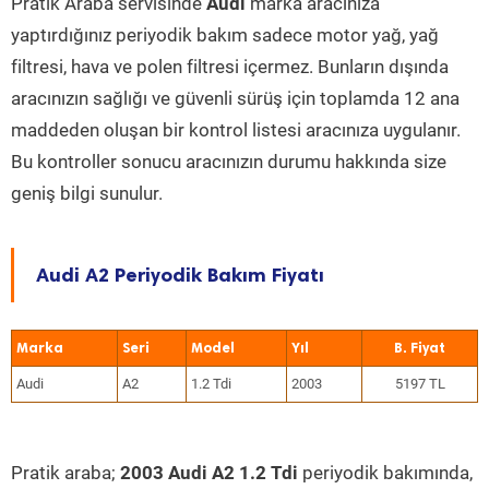
Pratik Araba servisinde
Audi
marka aracınıza
yaptırdığınız periyodik bakım sadece motor yağ, yağ
filtresi, hava ve polen filtresi içermez. Bunların dışında
aracınızın sağlığı ve güvenli sürüş için toplamda 12 ana
maddeden oluşan bir kontrol listesi aracınıza uygulanır.
Bu kontroller sonucu aracınızın durumu hakkında size
geniş bilgi sunulur.
Audi A2 Periyodik Bakım Fiyatı
Marka
Seri
Model
Yıl
Audi
A2
1.2 Tdi
2003
5197 TL
Pratik araba;
2003 Audi A2 1.2 Tdi
periyodik bakımında,