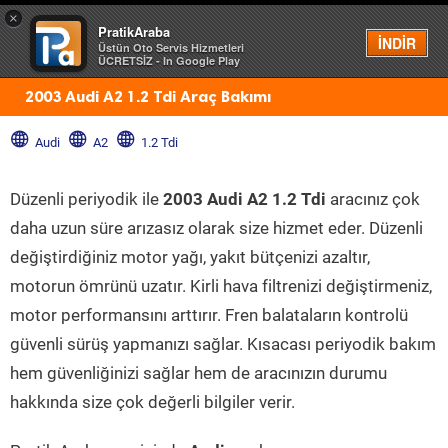
×
PratikAraba
Menü
İNDİR
Üstün Oto Servis Hizmetleri
ÜCRETSİZ - In Google Play
2003 Audi A2 1.2 Tdi Araç Bakımı
Audi
A2
1.2 Tdi
Düzenli periyodik ile
2003 Audi A2 1.2 Tdi
aracınız çok
daha uzun süre arızasız olarak size hizmet eder. Düzenli
değiştirdiğiniz motor yağı, yakıt bütçenizi azaltır,
motorun ömrünü uzatır. Kirli hava filtrenizi değiştirmeniz,
motor performansını arttırır. Fren balataların kontrolü
güvenli sürüş yapmanızı sağlar. Kısacası periyodik bakım
hem güvenliğinizi sağlar hem de aracınızın durumu
hakkında size çok değerli bilgiler verir.