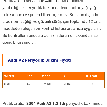
Pratik Araba servisinde
Audi
marka aracınıza
yaptırdığınız periyodik bakım sadece motor yağ, yağ
filtresi, hava ve polen filtresi içermez. Bunların dışında
aracınızın sağlığı ve güvenli sürüş için toplamda 12 ana
maddeden oluşan bir kontrol listesi aracınıza uygulanır.
Bu kontroller sonucu aracınızın durumu hakkında size
geniş bilgi sunulur.
Audi A2 Periyodik Bakım Fiyatı
Marka
Seri
Model
Yıl
Audi
A2
1.2 Tdi
2004
5197 TL
Pratik araba;
2004 Audi A2 1.2 Tdi
periyodik bakımında,