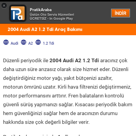
×
PratikAraba
Menü
İNDİR
Üstün Oto Servis Hizmetleri
ÜCRETSİZ - In Google Play
2004 Audi A2 1.2 Tdi Araç Bakımı
Audi
A2
1.2 Tdi
Düzenli periyodik ile
2004 Audi A2 1.2 Tdi
aracınız çok
daha uzun süre arızasız olarak size hizmet eder. Düzenli
değiştirdiğiniz motor yağı, yakıt bütçenizi azaltır,
motorun ömrünü uzatır. Kirli hava filtrenizi değiştirmeniz,
motor performansını arttırır. Fren balataların kontrolü
güvenli sürüş yapmanızı sağlar. Kısacası periyodik bakım
hem güvenliğinizi sağlar hem de aracınızın durumu
hakkında size çok değerli bilgiler verir.