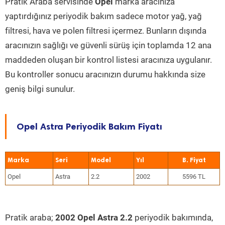
Pratik Araba servisinde
Opel
marka aracınıza
yaptırdığınız periyodik bakım sadece motor yağ, yağ
filtresi, hava ve polen filtresi içermez. Bunların dışında
aracınızın sağlığı ve güvenli sürüş için toplamda 12 ana
maddeden oluşan bir kontrol listesi aracınıza uygulanır.
Bu kontroller sonucu aracınızın durumu hakkında size
geniş bilgi sunulur.
Opel Astra Periyodik Bakım Fiyatı
Marka
Seri
Model
Yıl
Opel
Astra
2.2
2002
5596 TL
Pratik araba;
2002 Opel Astra 2.2
periyodik bakımında,