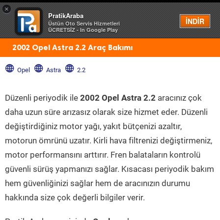
×
PratikAraba
Menü
İNDİR
Üstün Oto Servis Hizmetleri
ÜCRETSİZ - In Google Play
2002 Opel Astra 2.2 Araç Bakımı
Opel
Astra
2.2
Düzenli periyodik ile
2002 Opel Astra 2.2
aracınız çok
daha uzun süre arızasız olarak size hizmet eder. Düzenli
değiştirdiğiniz motor yağı, yakıt bütçenizi azaltır,
motorun ömrünü uzatır. Kirli hava filtrenizi değiştirmeniz,
motor performansını arttırır. Fren balataların kontrolü
güvenli sürüş yapmanızı sağlar. Kısacası periyodik bakım
hem güvenliğinizi sağlar hem de aracınızın durumu
hakkında size çok değerli bilgiler verir.