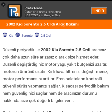
×
PratikAraba
Menü
İNDİR
Üstün Oto Servis Hizmetleri
ÜCRETSİZ - In Google Play
2002 Kia Sorento 2.5 Crdi Araç Bakımı
Kia
Sorento
2.5 Crdi
Düzenli periyodik ile
2002 Kia Sorento 2.5 Crdi
aracınız
çok daha uzun süre arızasız olarak size hizmet eder.
Düzenli değiştirdiğiniz motor yağı, yakıt bütçenizi azaltır,
motorun ömrünü uzatır. Kirli hava filtrenizi değiştirmeniz,
motor performansını arttırır. Fren balataların kontrolü
güvenli sürüş yapmanızı sağlar. Kısacası periyodik bakım
hem güvenliğinizi sağlar hem de aracınızın durumu
hakkında size çok değerli bilgiler verir.