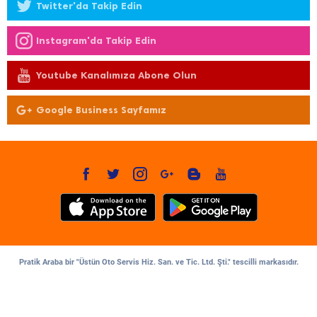
Twitter'da Takip Edin
Instagram'da Takip Edin
Youtube Kanalımıza Abone Olun
Google Business Sayfamız
Pratik Araba bir "Üstün Oto Servis Hiz. San. ve Tic. Ltd. Şti." tescilli markasıdır.