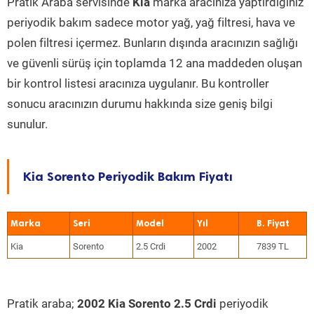
Pratik Araba servisinde
Kia
marka aracınıza yaptırdığınız
periyodik bakım sadece motor yağ, yağ filtresi, hava ve
polen filtresi içermez. Bunların dışında aracınızın sağlığı
ve güvenli sürüş için toplamda 12 ana maddeden oluşan
bir kontrol listesi aracınıza uygulanır. Bu kontroller
sonucu aracınızın durumu hakkında size geniş bilgi
sunulur.
Kia Sorento Periyodik Bakım Fiyatı
Marka
Seri
Model
Yıl
Kia
Sorento
2.5 Crdi
2002
7839 TL
Pratik araba;
2002 Kia Sorento 2.5 Crdi
periyodik