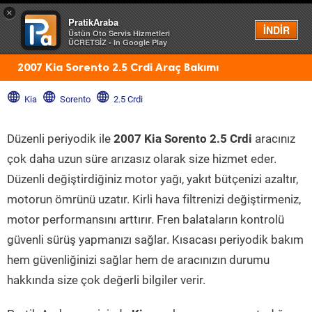
×
PratikAraba
Menü
İNDİR
Üstün Oto Servis Hizmetleri
ÜCRETSİZ - In Google Play
2007 Kia Sorento 2.5 Crdi Araç Bakımı
Kia
Sorento
2.5 Crdi
Düzenli periyodik ile
2007 Kia Sorento 2.5 Crdi
aracınız
çok daha uzun süre arızasız olarak size hizmet eder.
Düzenli değiştirdiğiniz motor yağı, yakıt bütçenizi azaltır,
motorun ömrünü uzatır. Kirli hava filtrenizi değiştirmeniz,
motor performansını arttırır. Fren balataların kontrolü
güvenli sürüş yapmanızı sağlar. Kısacası periyodik bakım
hem güvenliğinizi sağlar hem de aracınızın durumu
hakkında size çok değerli bilgiler verir.