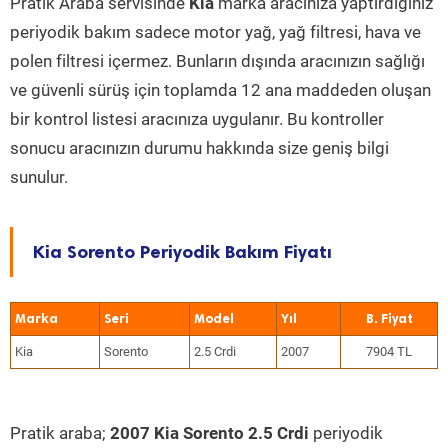
Pratik Araba servisinde
Kia
marka aracınıza yaptırdığınız
periyodik bakım sadece motor yağ, yağ filtresi, hava ve
polen filtresi içermez. Bunların dışında aracınızın sağlığı
ve güvenli sürüş için toplamda 12 ana maddeden oluşan
bir kontrol listesi aracınıza uygulanır. Bu kontroller
sonucu aracınızın durumu hakkında size geniş bilgi
sunulur.
Kia Sorento Periyodik Bakım Fiyatı
Marka
Seri
Model
Yıl
Kia
Sorento
2.5 Crdi
2007
7904 TL
Pratik araba;
2007 Kia Sorento 2.5 Crdi
periyodik