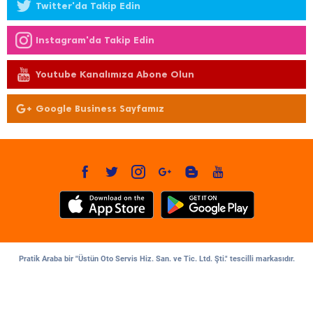
Twitter'da Takip Edin
Instagram'da Takip Edin
Youtube Kanalımıza Abone Olun
Google Business Sayfamız
Pratik Araba bir "Üstün Oto Servis Hiz. San. ve Tic. Ltd. Şti." tescilli markasıdır.