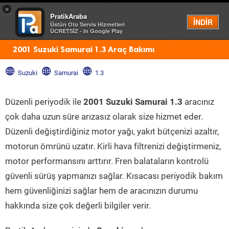
×
PratikAraba
Menü
İNDİR
Üstün Oto Servis Hizmetleri
ÜCRETSİZ - In Google Play
2001 Suzuki Samurai 1.3 Araç Bakımı
Suzuki
Samurai
1.3
Düzenli periyodik ile
2001 Suzuki Samurai 1.3
aracınız
çok daha uzun süre arızasız olarak size hizmet eder.
Düzenli değiştirdiğiniz motor yağı, yakıt bütçenizi azaltır,
motorun ömrünü uzatır. Kirli hava filtrenizi değiştirmeniz,
motor performansını arttırır. Fren balataların kontrolü
güvenli sürüş yapmanızı sağlar. Kısacası periyodik bakım
hem güvenliğinizi sağlar hem de aracınızın durumu
hakkında size çok değerli bilgiler verir.