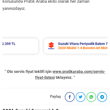
konusunda Pratik Araba ekibi olarak her zaman
yanınızdayız.
Suzuki Vitara Periyodik Bakım 7.680 TL
2020 Model 1.4 BoosterJet Motor
" Oto servis fiyat teklifi için
www.pratikaraba.com/servis-
fiyat-listesi
tıklayınız. "
Paylaş