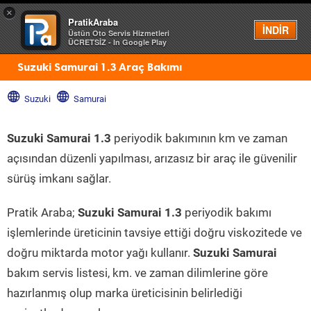
×
PratikAraba
Menü
İNDİR
Üstün Oto Servis Hizmetleri
ÜCRETSİZ - In Google Play
Suzuki Samurai 1.3 Araç Bakımı
Suzuki
Samurai
Suzuki Samurai 1.3
periyodik bakımının km ve zaman
açısından düzenli yapılması, arızasız bir araç ile güvenilir
sürüş imkanı sağlar.
Pratik Araba;
Suzuki Samurai 1.3
periyodik bakımı
işlemlerinde üreticinin tavsiye ettiği doğru viskozitede ve
doğru miktarda motor yağı kullanır.
Suzuki Samurai
bakım servis listesi, km. ve zaman dilimlerine göre
hazırlanmış olup marka üreticisinin belirlediği