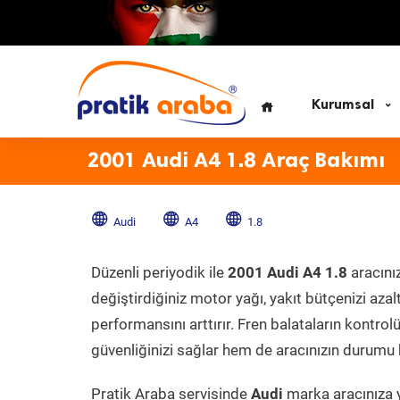
Kurumsal
2001 Audi A4 1.8 Araç Bakımı
Audi
A4
1.8
Düzenli periyodik ile
2001 Audi A4 1.8
aracını
değiştirdiğiniz motor yağı, yakıt bütçenizi azal
performansını arttırır. Fren balataların kontr
güvenliğinizi sağlar hem de aracınızın durumu h
Pratik Araba servisinde
Audi
marka aracınıza y