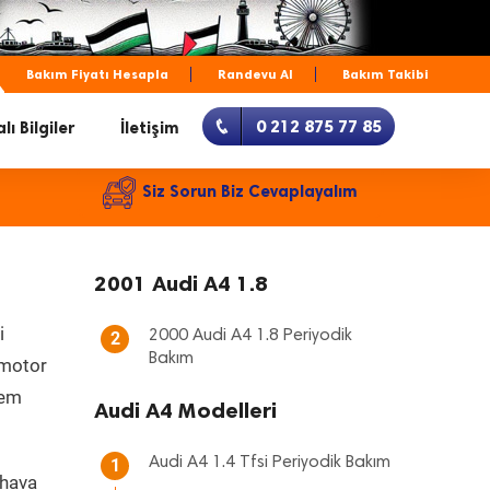
Bakım Fiyatı Hesapla
Randevu Al
Bakım Takibi
0 212 875 77 85
lı Bilgiler
İletişim
Siz Sorun Biz Cevaplayalım
2001 Audi A4 1.8
i
2000 Audi A4 1.8 Periyodik
2
Bakım
, motor
hem
Audi A4 Modelleri
Audi A4 1.4 Tfsi Periyodik Bakım
1
 hava