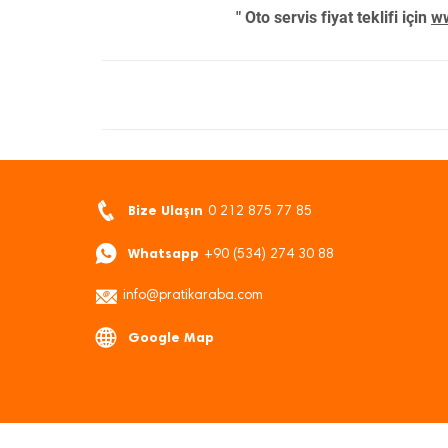
" Oto servis fiyat teklifi için
ww
Bize Ulaşın
0 212 875 77 85
Whatsapp
+90 (534) 274 30 88
info@pratikaraba.com
Google Map