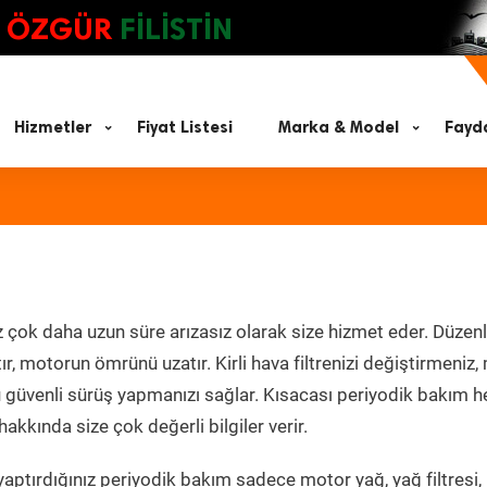
ÖZGÜR
FİLİSTİN
Hizmetler
Fiyat Listesi
Marka & Model
Fayda
z çok daha uzun süre arızasız olarak size hizmet eder. Düzenl
tır, motorun ömrünü uzatır. Kirli hava filtrenizi değiştirmeniz
olü güvenli sürüş yapmanızı sağlar. Kısacası periyodik bakım 
akkında size çok değerli bilgiler verir.
aptırdığınız periyodik bakım sadece motor yağ, yağ filtresi,