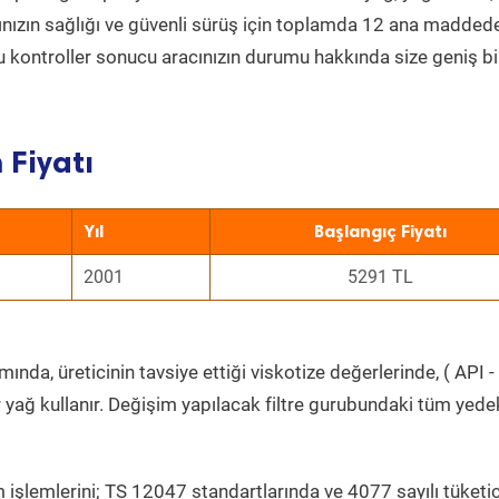
acınızın sağlığı ve güvenli sürüş için toplamda 12 ana madded
 Bu kontroller sonucu aracınızın durumu hakkında size geniş bi
 Fiyatı
Yıl
Başlangıç Fiyatı
2001
5291 TL
ında, üreticinin tavsiye ettiği viskotize değerlerinde, ( API 
 yağ kullanır. Değişim yapılacak filtre gurubundaki tüm yede
 işlemlerini; TS 12047 standartlarında ve 4077 sayılı tüketic