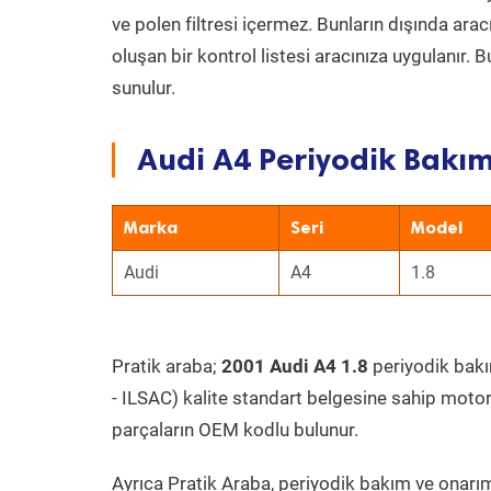
ve polen filtresi içermez. Bunların dışında ar
oluşan bir kontrol listesi aracınıza uygulanır.
sunulur.
Audi A4 Periyodik Bakım
Marka
Seri
Model
Audi
A4
1.8
Pratik araba;
2001 Audi A4 1.8
periyodik bakım
- ILSAC) kalite standart belgesine sahip motor
parçaların OEM kodlu bulunur.
Ayrıca Pratik Araba, periyodik bakım ve onarım