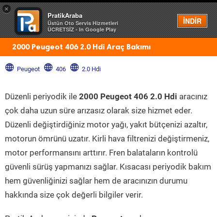
×
PratikAraba
Menü
İNDİR
Üstün Oto Servis Hizmetleri
ÜCRETSİZ - In Google Play
2000 Peugeot 406 2.0 Hdi Araç Bakımı
Peugeot
406
2.0 Hdi
Düzenli periyodik ile
2000 Peugeot 406 2.0 Hdi
aracınız
çok daha uzun süre arızasız olarak size hizmet eder.
Düzenli değiştirdiğiniz motor yağı, yakıt bütçenizi azaltır,
motorun ömrünü uzatır. Kirli hava filtrenizi değiştirmeniz,
motor performansını arttırır. Fren balataların kontrolü
güvenli sürüş yapmanızı sağlar. Kısacası periyodik bakım
hem güvenliğinizi sağlar hem de aracınızın durumu
hakkında size çok değerli bilgiler verir.