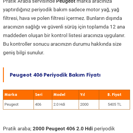
Pratik Araba servisinde
Peugeot
marka aracınıza
yaptırdığınız periyodik bakım sadece motor yağ, yağ
filtresi, hava ve polen filtresi içermez. Bunların dışında
aracınızın sağlığı ve güvenli sürüş için toplamda 12 ana
maddeden oluşan bir kontrol listesi aracınıza uygulanır.
Bu kontroller sonucu aracınızın durumu hakkında size
geniş bilgi sunulur.
Peugeot 406 Periyodik Bakım Fiyatı
Marka
Seri
Model
Yıl
Peugeot
406
2.0 Hdi
2000
5405 TL
Pratik araba;
2000 Peugeot 406 2.0 Hdi
periyodik