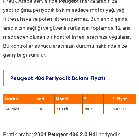
Pratik Araba servisinde
Peugeot
marka aracınıza
yaptırdığınız periyodik bakım sadece motor yağ, yağ
filtresi, hava ve polen filtresi içermez. Bunların dışında
aracınızın sağlığı ve güvenli sürüş için toplamda 12 ana
maddeden oluşan bir kontrol listesi aracınıza uygulanır.
Bu kontroller sonucu aracınızın durumu hakkında size
geniş bilgi sunulur.
Peugeot 406 Periyodik Bakım Fiyatı
Marka
Seri
Model
Yıl
Peugeot
406
2.0 Hdi
2004
5405 TL
Pratik araba;
2004 Peugeot 406 2.0 Hdi
periyodik