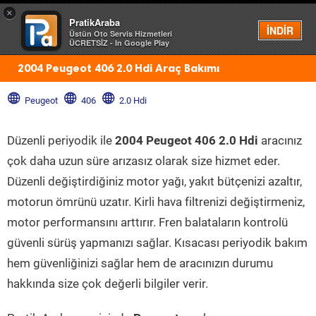
×
PratikAraba
Menü
İNDİR
Üstün Oto Servis Hizmetleri
ÜCRETSİZ - In Google Play
2004 Peugeot 406 2.0 Hdi Araç Bakımı
Peugeot
406
2.0 Hdi
Düzenli periyodik ile
2004 Peugeot 406 2.0 Hdi
aracınız
çok daha uzun süre arızasız olarak size hizmet eder.
Düzenli değiştirdiğiniz motor yağı, yakıt bütçenizi azaltır,
motorun ömrünü uzatır. Kirli hava filtrenizi değiştirmeniz,
motor performansını arttırır. Fren balataların kontrolü
güvenli sürüş yapmanızı sağlar. Kısacası periyodik bakım
hem güvenliğinizi sağlar hem de aracınızın durumu
hakkında size çok değerli bilgiler verir.