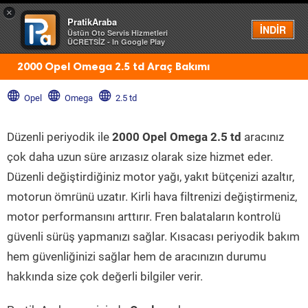
×
PratikAraba
Menü
İNDİR
Üstün Oto Servis Hizmetleri
ÜCRETSİZ - In Google Play
2000 Opel Omega 2.5 td Araç Bakımı
Opel
Omega
2.5 td
Düzenli periyodik ile
2000 Opel Omega 2.5 td
aracınız
çok daha uzun süre arızasız olarak size hizmet eder.
Düzenli değiştirdiğiniz motor yağı, yakıt bütçenizi azaltır,
motorun ömrünü uzatır. Kirli hava filtrenizi değiştirmeniz,
motor performansını arttırır. Fren balataların kontrolü
güvenli sürüş yapmanızı sağlar. Kısacası periyodik bakım
hem güvenliğinizi sağlar hem de aracınızın durumu
hakkında size çok değerli bilgiler verir.