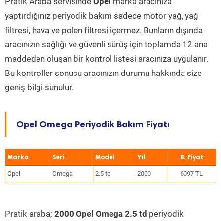
Pratik Araba servisinde
Opel
marka aracınıza
yaptırdığınız periyodik bakım sadece motor yağ, yağ
filtresi, hava ve polen filtresi içermez. Bunların dışında
aracınızın sağlığı ve güvenli sürüş için toplamda 12 ana
maddeden oluşan bir kontrol listesi aracınıza uygulanır.
Bu kontroller sonucu aracınızın durumu hakkında size
geniş bilgi sunulur.
Opel Omega Periyodik Bakım Fiyatı
Marka
Seri
Model
Yıl
Opel
Omega
2.5 td
2000
6097 TL
Pratik araba;
2000 Opel Omega 2.5 td
periyodik