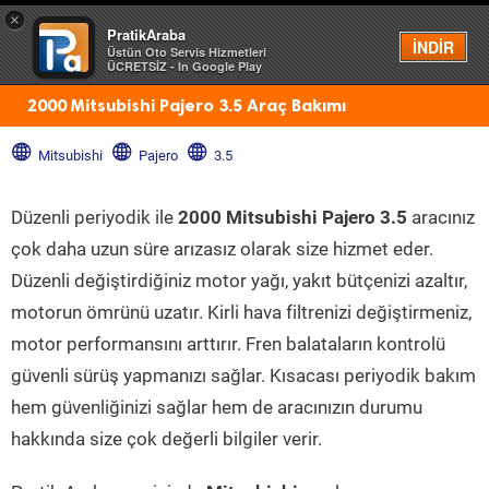
×
PratikAraba
Menü
İNDİR
Üstün Oto Servis Hizmetleri
ÜCRETSİZ - In Google Play
2000 Mitsubishi Pajero 3.5 Araç Bakımı
Mitsubishi
Pajero
3.5
Düzenli periyodik ile
2000 Mitsubishi Pajero 3.5
aracınız
çok daha uzun süre arızasız olarak size hizmet eder.
Düzenli değiştirdiğiniz motor yağı, yakıt bütçenizi azaltır,
motorun ömrünü uzatır. Kirli hava filtrenizi değiştirmeniz,
motor performansını arttırır. Fren balataların kontrolü
güvenli sürüş yapmanızı sağlar. Kısacası periyodik bakım
hem güvenliğinizi sağlar hem de aracınızın durumu
hakkında size çok değerli bilgiler verir.