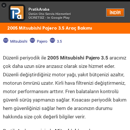
×
PratikAraba
Menü
İNDİR
Üstün Oto Servis Hizmetleri
ÜCRETSİZ - In Google Play
2005 Mitsubishi Pajero 3.5 Araç Bakımı
Mitsubishi
Pajero
3.5
Düzenli periyodik ile
2005 Mitsubishi Pajero 3.5
aracınız
çok daha uzun süre arızasız olarak size hizmet eder.
Düzenli değiştirdiğiniz motor yağı, yakıt bütçenizi azaltır,
motorun ömrünü uzatır. Kirli hava filtrenizi değiştirmeniz,
motor performansını arttırır. Fren balataların kontrolü
güvenli sürüş yapmanızı sağlar. Kısacası periyodik bakım
hem güvenliğinizi sağlar hem de aracınızın durumu
hakkında size çok değerli bilgiler verir.