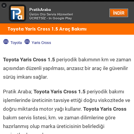
×
PratikAraba
Menü
İNDİR
Üstün Oto Servis Hizmetleri
ÜCRETSİZ - In Google Play
Toyota Yaris Cross 1.5 Araç Bakımı
Toyota
Yaris Cross
Toyota Yaris Cross 1.5
periyodik bakımının km ve zaman
açısından düzenli yapılması, arızasız bir araç ile güvenilir
sürüş imkanı sağlar.
Pratik Araba;
Toyota Yaris Cross 1.5
periyodik bakımı
işlemlerinde üreticinin tavsiye ettiği doğru viskozitede ve
doğru miktarda motor yağı kullanır.
Toyota Yaris Cross
bakım servis listesi, km. ve zaman dilimlerine göre
hazırlanmış olup marka üreticisinin belirlediği