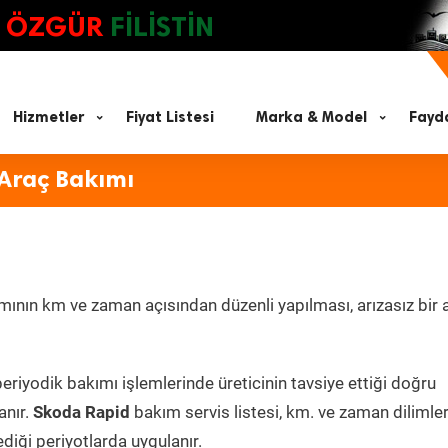
ÖZGÜR
FİLİSTİN
Hizmetler
Fiyat Listesi
Marka & Model
Fayda
 Araç Bakımı
mının km ve zaman açısından düzenli yapılması, arızasız bir 
eriyodik bakımı işlemlerinde üreticinin tavsiye ettiği doğru
anır.
Skoda Rapid
bakım servis listesi, km. ve zaman dilimle
ediği periyotlarda uygulanır.