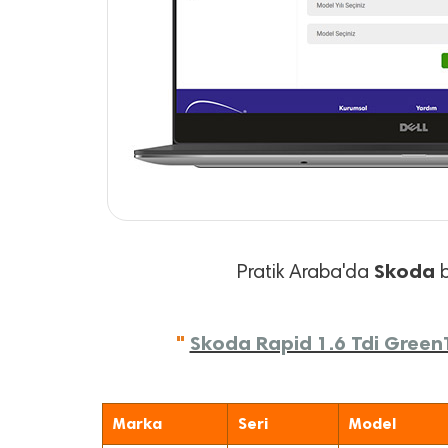
Skoda
Pratik Araba'da
b
"
Skoda Rapid 1.6 Tdi GreenT
Marka
Seri
Model