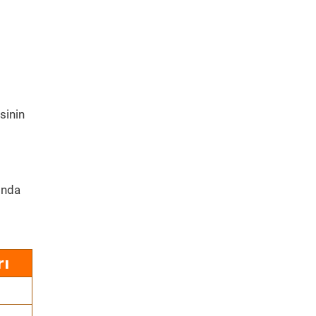
sinin
ında
rı