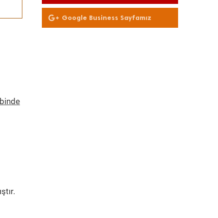
Olun
Google Business Sayfamız
ebinde
ştır.