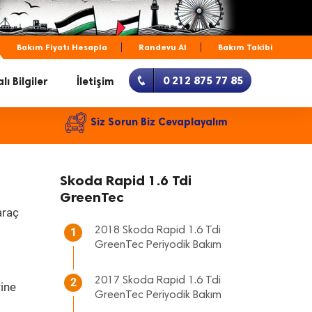
Bakım Fiyatı Hesapla
Randevu Al
Bakım Takibi
0 212 875 77 85
lı Bilgiler
İletişim
Siz Sorun Biz Cevaplayalım
Skoda Rapid 1.6 Tdi
GreenTec
araç
2018 Skoda Rapid 1.6 Tdi
1
GreenTec Periyodik Bakım
2017 Skoda Rapid 1.6 Tdi
2
rine
GreenTec Periyodik Bakım