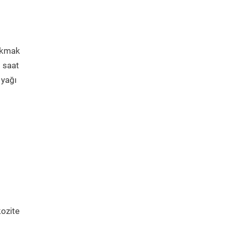
bakmak
5 saat
 yağı
kozite