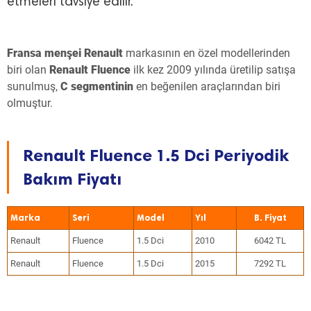
etmeleri tavsiye edilir.
Fransa menşei Renault
markasının en özel modellerinden
biri olan
Renault Fluence
ilk kez 2009 yılında üretilip satışa
sunulmuş,
C segmentinin
en beğenilen araçlarından biri
olmuştur.
Renault Fluence 1.5 Dci Periyodik
Bakım Fiyatı
Marka
Seri
Model
Yıl
Renault
Fluence
1.5 Dci
2010
6042 TL
Renault
Fluence
1.5 Dci
2015
7292 TL