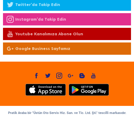
Twitter'da Takip Edin
Instagram'da Takip Edin
Youtube Kanalımıza Abone Olun
Google Business Sayfamız
Pratik Araba bir "Üstün Oto Servis Hiz. San. ve Tic. Ltd. Şti." tescilli markasıdır.