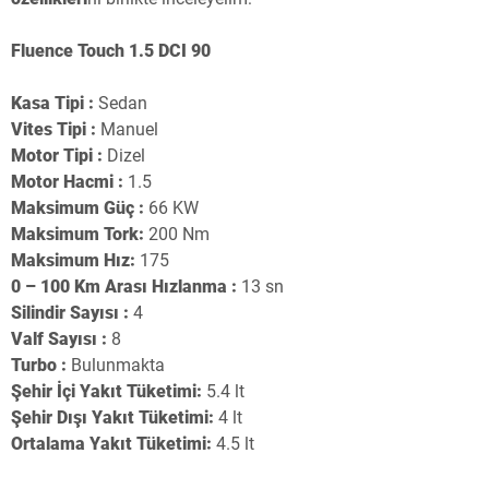
Fluence Touch 1.5 DCI 90
Kasa Tipi :
Sedan
Vites Tipi :
Manuel
Motor Tipi :
Dizel
Motor Hacmi :
1.5
Maksimum Güç :
66 KW
Maksimum Tork:
200 Nm
Maksimum Hız:
175
0 – 100 Km Arası Hızlanma :
13 sn
Silindir Sayısı :
4
Valf Sayısı :
8
Turbo :
Bulunmakta
Şehir İçi Yakıt Tüketimi:
5.4 lt
Şehir Dışı Yakıt Tüketimi:
4 lt
Ortalama Yakıt Tüketimi:
4.5 lt