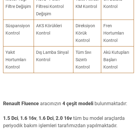
Filtre Değişim
Filtresi Kontrol
KM Kontrol
Kontrol
Değişim
Süspansiyon
AKS Körükleri
Direksiyon
Fren
Kontrol
Kontrol
Körük
Hortumları
Kontrol
Kontrol
Yakıt
Dış Lamba Sinyal
Tüm Sıvı
Akü Kutupları
Hortumları
Kontrol
Sızıntı
Başları
Kontrol
Kontrol
Kontrol
Renault Fluence
aracınızın
4 çeşit modeli
bulunmaktadır:
1.5 Dci
,
1.6 16v
,
1.6 Dci
,
2.0 16v
tüm bu model araçlarda
periyodik bakım işlemleri tarafımızdan yapılmaktadır.