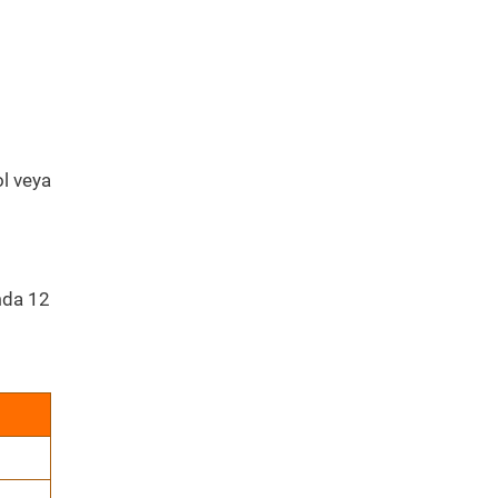
ol veya
mda 12