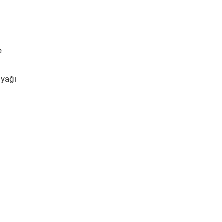
e
 yağı