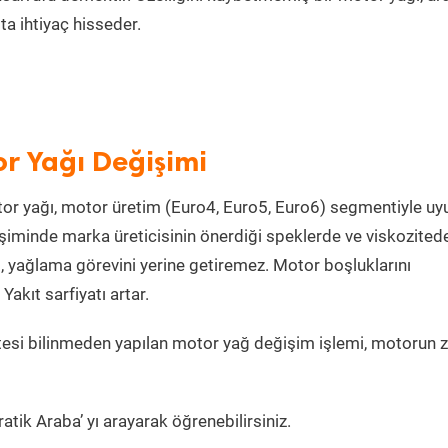
a ihtiyaç hisseder.
r Yağı Değişimi
or yağı, motor üretim (Euro4, Euro5, Euro6) segmentiyle u
iminde marka üreticisinin önerdiği speklerde ve viskozited
, yağlama görevini yerine getiremez. Motor boşluklarını
kıt sarfiyatı artar.
esi bilinmeden yapılan motor yağ değişim işlemi, motorun z
tik Araba’ yı arayarak öğrenebilirsiniz.