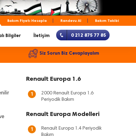
Bakım Fiyatı Hesapla
Randevu Al
Bakım Takibi
0 212 875 77 85
lı Bilgiler
İletişim
Siz Sorun Biz Cevaplayalım
Renault Europa 1.6
nilir
2000 Renault Europa 1.6
1
Periyodik Bakım
Renault Europa Modelleri
ve
Renault Europa 1.4 Periyodik
1
Bakım