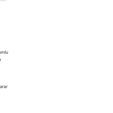
yumlu
e
arar