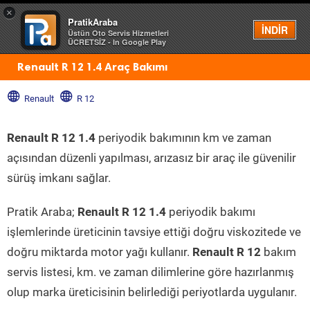
×
PratikAraba
Menü
İNDİR
Üstün Oto Servis Hizmetleri
ÜCRETSİZ - In Google Play
Renault R 12 1.4 Araç Bakımı
Renault
R 12
Renault R 12 1.4
periyodik bakımının km ve zaman
açısından düzenli yapılması, arızasız bir araç ile güvenilir
sürüş imkanı sağlar.
Pratik Araba;
Renault R 12 1.4
periyodik bakımı
işlemlerinde üreticinin tavsiye ettiği doğru viskozitede ve
doğru miktarda motor yağı kullanır.
Renault R 12
bakım
servis listesi, km. ve zaman dilimlerine göre hazırlanmış
olup marka üreticisinin belirlediği periyotlarda uygulanır.