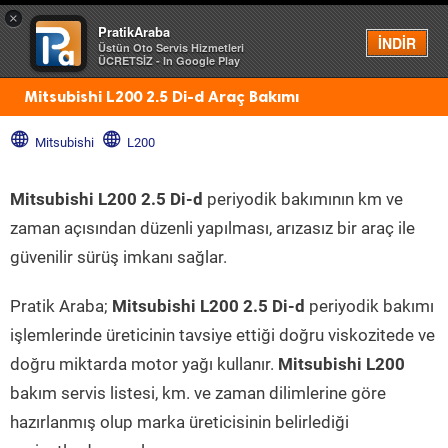
×
PratikAraba
Menü
İNDİR
Üstün Oto Servis Hizmetleri
ÜCRETSİZ - In Google Play
Mitsubishi L200 2.5 Di-d Araç Bakımı
Mitsubishi
L200
Mitsubishi L200 2.5 Di-d
periyodik bakımının km ve
zaman açısından düzenli yapılması, arızasız bir araç ile
güvenilir sürüş imkanı sağlar.
Pratik Araba;
Mitsubishi L200 2.5 Di-d
periyodik bakımı
işlemlerinde üreticinin tavsiye ettiği doğru viskozitede ve
doğru miktarda motor yağı kullanır.
Mitsubishi L200
bakım servis listesi, km. ve zaman dilimlerine göre
hazırlanmış olup marka üreticisinin belirlediği