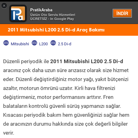
×
PratikAraba
Menü
İNDİR
Üstün Oto Servis Hizmetleri
ÜCRETSİZ - In Google Play
2011 Mitsubishi L200 2.5 Di-d Araç Bakımı
Mitsubishi
L200
2.5 Di-d
Düzenli periyodik ile
2011 Mitsubishi L200 2.5 Di-d
aracınız çok daha uzun süre arızasız olarak size hizmet
eder. Düzenli değiştirdiğiniz motor yağı, yakıt bütçenizi
azaltır, motorun ömrünü uzatır. Kirli hava filtrenizi
değiştirmeniz, motor performansını arttırır. Fren
balataların kontrolü güvenli sürüş yapmanızı sağlar.
Kısacası periyodik bakım hem güvenliğinizi sağlar hem
de aracınızın durumu hakkında size çok değerli bilgiler
verir.