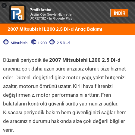
×
PratikAraba
Menü
İNDİR
Üstün Oto Servis Hizmetleri
ÜCRETSİZ - In Google Play
2007 Mitsubishi L200 2.5 Di-d Araç Bakımı
Mitsubishi
L200
2.5 Di-d
Düzenli periyodik ile
2007 Mitsubishi L200 2.5 Di-d
aracınız çok daha uzun süre arızasız olarak size hizmet
eder. Düzenli değiştirdiğiniz motor yağı, yakıt bütçenizi
azaltır, motorun ömrünü uzatır. Kirli hava filtrenizi
değiştirmeniz, motor performansını arttırır. Fren
balataların kontrolü güvenli sürüş yapmanızı sağlar.
Kısacası periyodik bakım hem güvenliğinizi sağlar hem
de aracınızın durumu hakkında size çok değerli bilgiler
verir.