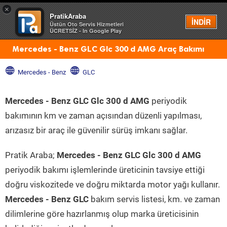
×
PratikAraba
Menü
İNDİR
Üstün Oto Servis Hizmetleri
ÜCRETSİZ - In Google Play
Mercedes - Benz GLC Glc 300 d AMG Araç Bakımı
Mercedes - Benz
GLC
Mercedes - Benz GLC Glc 300 d AMG
periyodik
bakımının km ve zaman açısından düzenli yapılması,
arızasız bir araç ile güvenilir sürüş imkanı sağlar.
Pratik Araba;
Mercedes - Benz GLC Glc 300 d AMG
periyodik bakımı işlemlerinde üreticinin tavsiye ettiği
doğru viskozitede ve doğru miktarda motor yağı kullanır.
Mercedes - Benz GLC
bakım servis listesi, km. ve zaman
dilimlerine göre hazırlanmış olup marka üreticisinin