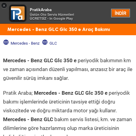
×
PratikAraba
Menü
İNDİR
Üstün Oto Servis Hizmetleri
ÜCRETSİZ - In Google Play
Mercedes - Benz GLC Glc 350 e Araç Bakımı
Mercedes - Benz
GLC
Mercedes - Benz GLC Glc 350 e
periyodik bakımının km
ve zaman açısından düzenli yapılması, arızasız bir araç ile
güvenilir sürüş imkanı sağlar.
Pratik Araba;
Mercedes - Benz GLC Glc 350 e
periyodik
bakımı işlemlerinde üreticinin tavsiye ettiği doğru
viskozitede ve doğru miktarda motor yağı kullanır.
Mercedes - Benz GLC
bakım servis listesi, km. ve zaman
dilimlerine göre hazırlanmış olup marka üreticisinin