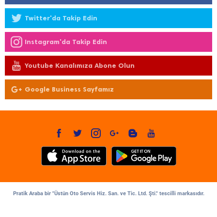
Twitter'da Takip Edin
Instagram'da Takip Edin
Youtube Kanalımıza Abone Olun
Google Business Sayfamız
Pratik Araba bir "Üstün Oto Servis Hiz. San. ve Tic. Ltd. Şti." tescilli markasıdır.