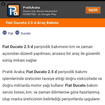
×
PratikAraba
Menü
İNDİR
Üstün Oto Servis Hizmetleri
ÜCRETSİZ - In Google Play
Fiat Ducato 2.5 d Araç Bakımı
Fiat
Ducato
Fiat Ducato 2.5 d
periyodik bakımının km ve zaman
açısından düzenli yapılması, arızasız bir araç ile güvenilir
sürüş imkanı sağlar.
Pratik Araba;
Fiat Ducato 2.5 d
periyodik bakımı
işlemlerinde üreticinin tavsiye ettiği doğru viskozitede ve
doğru miktarda motor yağı kullanır.
Fiat Ducato
bakım
servis listesi, km. ve zaman dilimlerine göre hazırlanmış
olup marka üreticisinin belirlediği periyotlarda uygulanır.