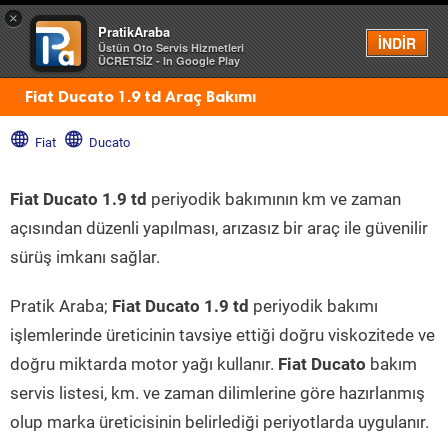
×
PratikAraba
Menü
İNDİR
Üstün Oto Servis Hizmetleri
ÜCRETSİZ - In Google Play
Fiat Ducato 1.9 td Araç Bakımı
Fiat
Ducato
Fiat Ducato 1.9 td
periyodik bakımının km ve zaman
açısından düzenli yapılması, arızasız bir araç ile güvenilir
sürüş imkanı sağlar.
Pratik Araba;
Fiat Ducato 1.9 td
periyodik bakımı
işlemlerinde üreticinin tavsiye ettiği doğru viskozitede ve
doğru miktarda motor yağı kullanır.
Fiat Ducato
bakım
servis listesi, km. ve zaman dilimlerine göre hazırlanmış
olup marka üreticisinin belirlediği periyotlarda uygulanır.