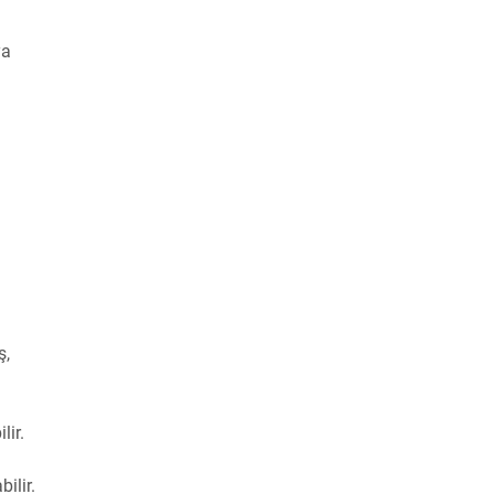
ya
ş,
lir.
ilir.