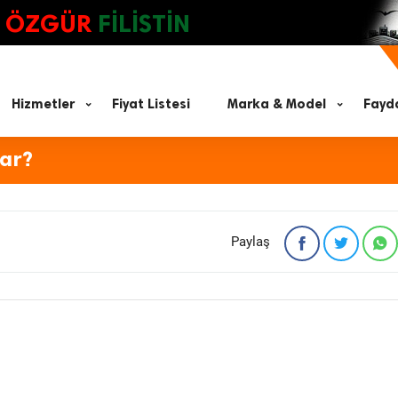
ÖZGÜR
FİLİSTİN
Hizmetler
Fiyat Listesi
Marka & Model
Fayda
rar?
Paylaş