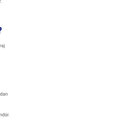
.
?
yaj
rdan
ndür.