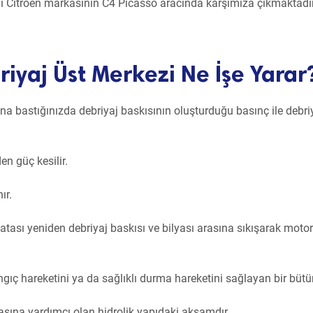
ali Citroen markasının C4 Picasso aracında karşımıza çıkmaktadır
iyaj Üst Merkezi Ne İşe Yarar
lına bastığınızda debriyaj baskısının oluşturduğu basınç ile debri
n güç kesilir.
ır.
latası yeniden debriyaj baskısı ve bilyası arasına sıkışarak moto
langıç hareketini ya da sağlıklı durma hareketini sağlayan bir bütü
asına yardımcı olan hidrolik yapıdaki aksamdır.