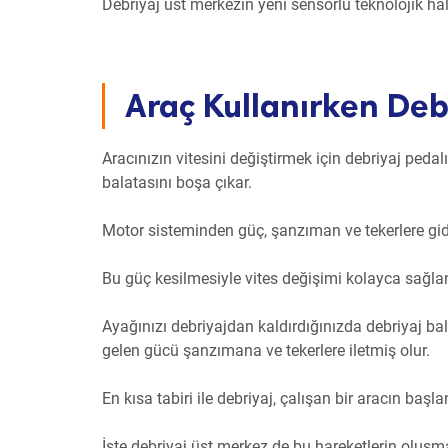
Debriyaj üst merkezin yeni sensörlü teknolojik h
Araç Kullanırken Debr
Aracınızın vitesini değiştirmek için debriyaj peda
balatasını boşa çıkar.
Motor sisteminden güç, şanzıman ve tekerlere gide
Bu güç kesilmesiyle vites değişimi kolayca sağlan
Ayağınızı debriyajdan kaldırdığınızda debriyaj ba
gelen gücü şanzımana ve tekerlere iletmiş olur.
En kısa tabiri ile debriyaj, çalışan bir aracın baş
İşte debriyaj üst merkez de bu hareketlerin oluşm