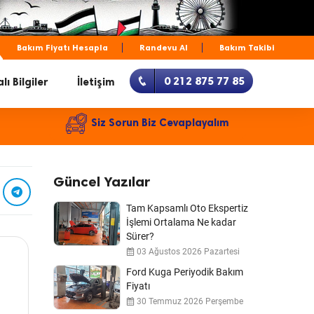
Bakım Fiyatı Hesapla
Randevu Al
Bakım Takibi
0 212 875 77 85
lı Bilgiler
İletişim
Siz Sorun Biz Cevaplayalım
Güncel Yazılar
Tam Kapsamlı Oto Ekspertiz
İşlemi Ortalama Ne kadar
Sürer?
03 Ağustos 2026 Pazartesi
Ford Kuga Periyodik Bakım
Fiyatı
30 Temmuz 2026 Perşembe