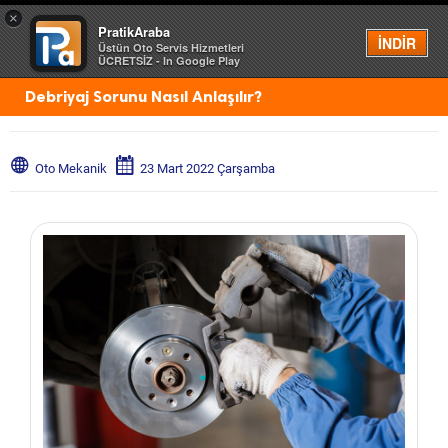
×
PratikAraba
Menü
İNDİR
Üstün Oto Servis Hizmetleri
ÜCRETSİZ - In Google Play
Debriyaj Sorunu Nasıl Anlaşılır?
Oto Mekanik
23 Mart 2022 Çarşamba