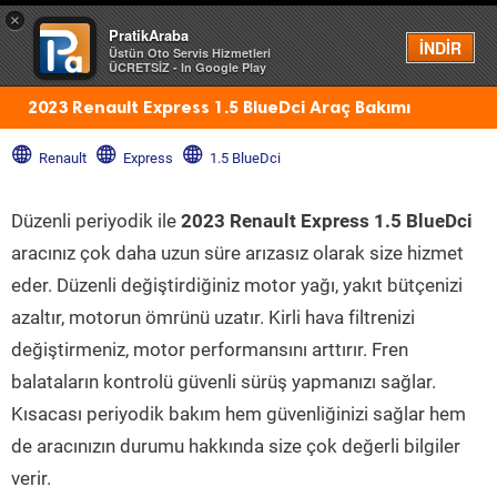
×
PratikAraba
Menü
İNDİR
Üstün Oto Servis Hizmetleri
ÜCRETSİZ - In Google Play
2023 Renault Express 1.5 BlueDci Araç Bakımı
Renault
Express
1.5 BlueDci
Düzenli periyodik ile
2023 Renault Express 1.5 BlueDci
aracınız çok daha uzun süre arızasız olarak size hizmet
eder. Düzenli değiştirdiğiniz motor yağı, yakıt bütçenizi
azaltır, motorun ömrünü uzatır. Kirli hava filtrenizi
değiştirmeniz, motor performansını arttırır. Fren
balataların kontrolü güvenli sürüş yapmanızı sağlar.
Kısacası periyodik bakım hem güvenliğinizi sağlar hem
de aracınızın durumu hakkında size çok değerli bilgiler
verir.