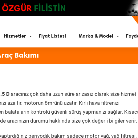
ÖZGÜR
FİLİSTİN
Hizmetler
Fiyat Listesi
Marka & Model
Fayda
Araç Bakımı
.5 D
aracınız çok daha uzun süre arızasız olarak size hizmet 
zi azaltır, motorun ömrünü uzatır. Kirli hava filtrenizi
en balataların kontrolü güvenli sürüş yapmanızı sağlar. Kısac
e aracınızın durumu hakkında size çok değerli bilgiler verir.
aptırdığınız periyodik bakım sadece motor yağ, yağ filtresi,