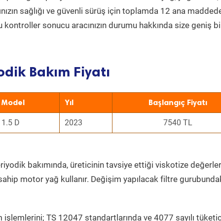
acınızın sağlığı ve güvenli sürüş için toplamda 12 ana madded
 Bu kontroller sonucu aracınızın durumu hakkında size geniş bi
dik Bakım Fiyatı
Model
Yıl
Başlangıç Fiyatı
1.5 D
2023
7540 TL
iyodik bakımında, üreticinin tavsiye ettiği viskotize değerler
sahip motor yağ kullanır. Değişim yapılacak filtre gurubunda
 işlemlerini; TS 12047 standartlarında ve 4077 sayılı tüketic