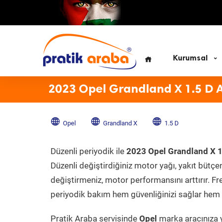
Kurumsal
2023 Opel Grandland X 1.5 D 
Opel
Grandland X
1.5 D
Düzenli periyodik ile
2023 Opel Grandland X 1
Düzenli değiştirdiğiniz motor yağı, yakıt bütçeni
değiştirmeniz, motor performansını arttırır. Fr
periyodik bakım hem güvenliğinizi sağlar hem d
Pratik Araba servisinde
Opel
marka aracınıza y