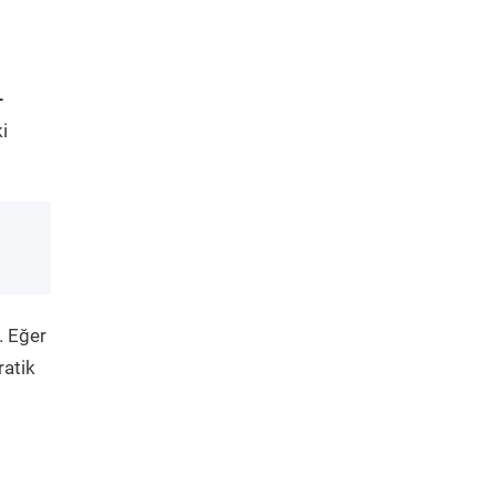
-
i
. Eğer
ratik