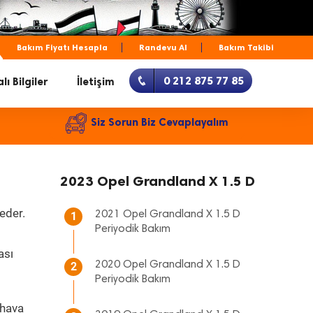
Bakım Fiyatı Hesapla
Randevu Al
Bakım Takibi
0 212 875 77 85
lı Bilgiler
İletişim
Siz Sorun Biz Cevaplayalım
2023 Opel Grandland X 1.5 D
eder.
2021 Opel Grandland X 1.5 D
1
Periyodik Bakım
ası
2020 Opel Grandland X 1.5 D
2
Periyodik Bakım
 hava