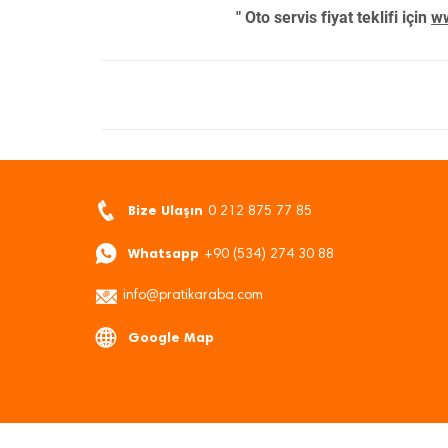
" Oto servis fiyat teklifi için
ww
Bize Ulaşın
0 212 875 77 85
Whatsapp
+90 (534) 274 30 88
info@pratikaraba.com
Google Map