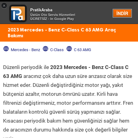
×
PratikAraba
Menü
İNDİR
Üstün Oto Servis Hizmetleri
ÜCRETSİZ - In Google Play
2023 Mercedes - Benz C-Class C 63 AMG Araç
Bakımı
Mercedes - Benz
C-Class
C 63 AMG
Düzenli periyodik ile
2023 Mercedes - Benz C-Class C
63 AMG
aracınız çok daha uzun süre arızasız olarak size
hizmet eder. Düzenli değiştirdiğiniz motor yağı, yakıt
bütçenizi azaltır, motorun ömrünü uzatır. Kirli hava
filtrenizi değiştirmeniz, motor performansını arttırır. Fren
balataların kontrolü güvenli sürüş yapmanızı sağlar.
Kısacası periyodik bakım hem güvenliğinizi sağlar hem
de aracınızın durumu hakkında size çok değerli bilgiler