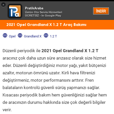
×
PratikAraba
Menü
İNDİR
Üstün Oto Servis Hizmetleri
ÜCRETSİZ - In Google Play
2021 Opel Grandland X 1.2 T Araç Bakımı
Opel
Grandland X
1.2 T
Düzenli periyodik ile
2021 Opel Grandland X 1.2 T
aracınız çok daha uzun süre arızasız olarak size hizmet
eder. Düzenli değiştirdiğiniz motor yağı, yakıt bütçenizi
azaltır, motorun ömrünü uzatır. Kirli hava filtrenizi
değiştirmeniz, motor performansını arttırır. Fren
balataların kontrolü güvenli sürüş yapmanızı sağlar.
Kısacası periyodik bakım hem güvenliğinizi sağlar hem
de aracınızın durumu hakkında size çok değerli bilgiler
verir.