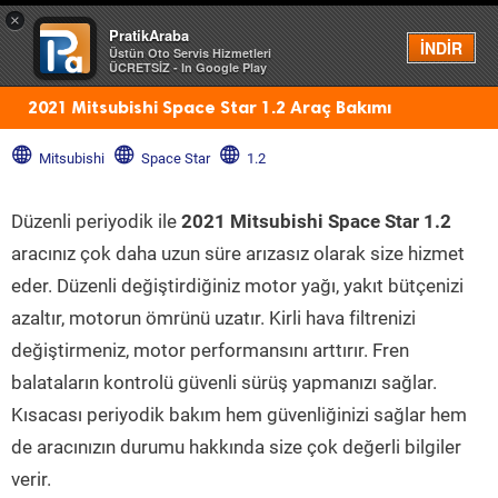
×
PratikAraba
Menü
İNDİR
Üstün Oto Servis Hizmetleri
ÜCRETSİZ - In Google Play
2021 Mitsubishi Space Star 1.2 Araç Bakımı
Mitsubishi
Space Star
1.2
Düzenli periyodik ile
2021 Mitsubishi Space Star 1.2
aracınız çok daha uzun süre arızasız olarak size hizmet
eder. Düzenli değiştirdiğiniz motor yağı, yakıt bütçenizi
azaltır, motorun ömrünü uzatır. Kirli hava filtrenizi
değiştirmeniz, motor performansını arttırır. Fren
balataların kontrolü güvenli sürüş yapmanızı sağlar.
Kısacası periyodik bakım hem güvenliğinizi sağlar hem
de aracınızın durumu hakkında size çok değerli bilgiler
verir.