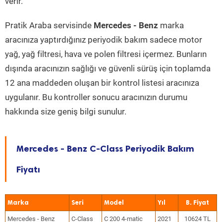
verir.
Pratik Araba servisinde
Mercedes - Benz
marka
aracınıza yaptırdığınız periyodik bakım sadece motor
yağ, yağ filtresi, hava ve polen filtresi içermez. Bunların
dışında aracınızın sağlığı ve güvenli sürüş için toplamda
12 ana maddeden oluşan bir kontrol listesi aracınıza
uygulanır. Bu kontroller sonucu aracınızın durumu
hakkında size geniş bilgi sunulur.
Mercedes - Benz C-Class Periyodik Bakım
Fiyatı
Marka
Seri
Model
Yıl
Mercedes - Benz
C-Class
C 200 4-matic
2021
10624 TL