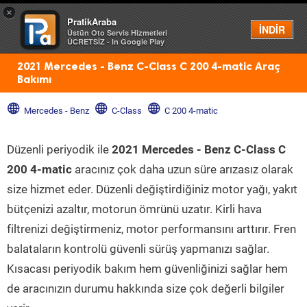
×
PratikAraba
Menü
İNDİR
Üstün Oto Servis Hizmetleri
ÜCRETSİZ - In Google Play
2021 Mercedes - Benz C-Class C 200 4-matic Araç
Bakımı
Mercedes - Benz
C-Class
C 200 4-matic
Düzenli periyodik ile
2021 Mercedes - Benz C-Class C
200 4-matic
aracınız çok daha uzun süre arızasız olarak
size hizmet eder. Düzenli değiştirdiğiniz motor yağı, yakıt
bütçenizi azaltır, motorun ömrünü uzatır. Kirli hava
filtrenizi değiştirmeniz, motor performansını arttırır. Fren
balataların kontrolü güvenli sürüş yapmanızı sağlar.
Kısacası periyodik bakım hem güvenliğinizi sağlar hem
de aracınızın durumu hakkında size çok değerli bilgiler