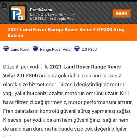
×
PratikAraba
Menü
İNDİR
Üstün Oto Servis Hizmetleri
ÜCRETSİZ - In Google Play
2021 Land Rover Range Rover Velar 2.0 P300 Araç
Bakımı
Land Rover
Range Rover Velar
2.0 P300
Düzenli periyodik ile
2021 Land Rover Range Rover
Velar 2.0 P300
aracınız çok daha uzun süre arızasız
olarak size hizmet eder. Düzenli değiştirdiğiniz motor
yağı, yakıt bütçenizi azaltır, motorun ömrünü uzatır. Kirli
hava filtrenizi değiştirmeniz, motor performansını arttırır.
Fren balataların kontrolü güvenli sürüş yapmanızı sağlar.
Kısacası periyodik bakım hem güvenliğinizi sağlar hem
de aracınızın durumu hakkında size çok değerli bilgiler