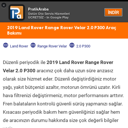
×
PratikAraba
Menü
İNDİR
Üstün Oto Servis Hizmetleri
ÜCRETSİZ - In Google Play
2019 Land Rover Range Rover Velar 2.0 P300 Araç
Bakımı
Land Rover
Range Rover Velar
2.0 P300
Düzenli periyodik ile
2019 Land Rover Range Rover
Velar 2.0 P300
aracınız çok daha uzun süre arızasız
olarak size hizmet eder. Düzenli değiştirdiğiniz motor
yağı, yakıt bütçenizi azaltır, motorun ömrünü uzatır. Kirli
hava filtrenizi değiştirmeniz, motor performansını arttırır.
Fren balataların kontrolü güvenli sürüş yapmanızı sağlar.
Kısacası periyodik bakım hem güvenliğinizi sağlar hem
de aracınızın durumu hakkında size çok değerli bilgiler