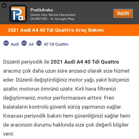
×
PratikAraba
Menü
İNDİR
Üstün Oto Servis Hizmetleri
ÜCRETSİZ - In Google Play
2021 Audi A4 40 Tdi Quattro Araç Bakımı
Audi
A4
40 Tdi Quattro
Düzenli periyodik ile
2021 Audi A4 40 Tdi Quattro
aracınız çok daha uzun süre arızasız olarak size hizmet
eder. Düzenli değiştirdiğiniz motor yağı, yakıt bütçenizi
azaltır, motorun ömrünü uzatır. Kirli hava filtrenizi
değiştirmeniz, motor performansını arttırır. Fren
balataların kontrolü güvenli sürüş yapmanızı sağlar.
Kısacası periyodik bakım hem güvenliğinizi sağlar hem
de aracınızın durumu hakkında size çok değerli bilgiler
verir.