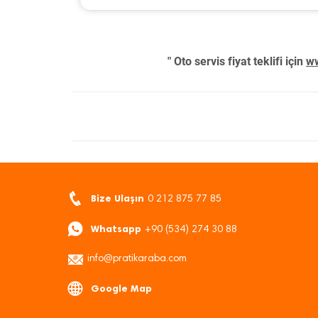
" Oto servis fiyat teklifi için
ww
Bize Ulaşın
0 212 875 77 85
Whatsapp
+90 (534) 274 30 88
info@pratikaraba.com
Google Map