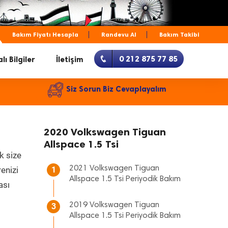
Bakım Fiyatı Hesapla
Randevu Al
Bakım Takibi
0 212 875 77 85
lı Bilgiler
İletişim
Siz Sorun Biz Cevaplayalım
2020 Volkswagen Tiguan
Allspace 1.5 Tsi
k size
2021 Volkswagen Tiguan
renizi
1
Allspace 1.5 Tsi Periyodik Bakım
ası
2019 Volkswagen Tiguan
3
Allspace 1.5 Tsi Periyodik Bakım