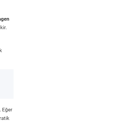
agen
kir.
k
. Eğer
ratik