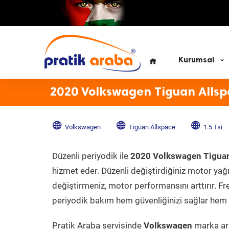
Kurumsal
2020 Volkswagen Tiguan Allspa
Volkswagen
Tiguan Allspace
1.5 Tsi
Düzenli periyodik ile
2020 Volkswagen Tiguan 
hizmet eder. Düzenli değiştirdiğiniz motor yağı, 
değiştirmeniz, motor performansını arttırır. Fr
periyodik bakım hem güvenliğinizi sağlar hem d
Pratik Araba servisinde
Volkswagen
marka ara