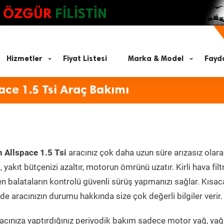
ÖZGÜR
FİLİSTİN
Hizmetler
Fiyat Listesi
Marka & Model
Fayda
ce 1.5 Tsi Araç Bakımı
Allspace 1.5 Tsi
aracınız çok daha uzun süre arızasız olara
yakıt bütçenizi azaltır, motorun ömrünü uzatır. Kirli hava filt
en balataların kontrolü güvenli sürüş yapmanızı sağlar. Kısac
e aracınızın durumu hakkında size çok değerli bilgiler verir.
cınıza yaptırdığınız periyodik bakım sadece motor yağ, yağ