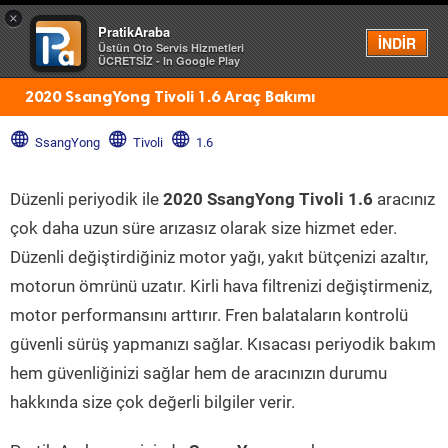
×
PratikAraba
Menü
İNDİR
Üstün Oto Servis Hizmetleri
ÜCRETSİZ - In Google Play
2020 SsangYong Tivoli 1.6 Araç Bakımı
SsangYong
Tivoli
1.6
Düzenli periyodik ile
2020 SsangYong Tivoli 1.6
aracınız
çok daha uzun süre arızasız olarak size hizmet eder.
Düzenli değiştirdiğiniz motor yağı, yakıt bütçenizi azaltır,
motorun ömrünü uzatır. Kirli hava filtrenizi değiştirmeniz,
motor performansını arttırır. Fren balataların kontrolü
güvenli sürüş yapmanızı sağlar. Kısacası periyodik bakım
hem güvenliğinizi sağlar hem de aracınızın durumu
hakkında size çok değerli bilgiler verir.