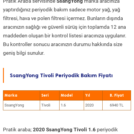
Pratik Araba servisinde
SsangYong
marka aracınıza
yaptırdığınız periyodik bakım sadece motor yağ, yağ
filtresi, hava ve polen filtresi içermez. Bunların dışında
aracınızın sağlığı ve güvenli sürüş için toplamda 12 ana
maddeden oluşan bir kontrol listesi aracınıza uygulanır.
Bu kontroller sonucu aracınızın durumu hakkında size
geniş bilgi sunulur.
SsangYong Tivoli Periyodik Bakım Fiyatı
Marka
Seri
Model
Yıl
SsangYong
Tivoli
1.6
2020
6940 TL
Pratik araba;
2020 SsangYong Tivoli 1.6
periyodik