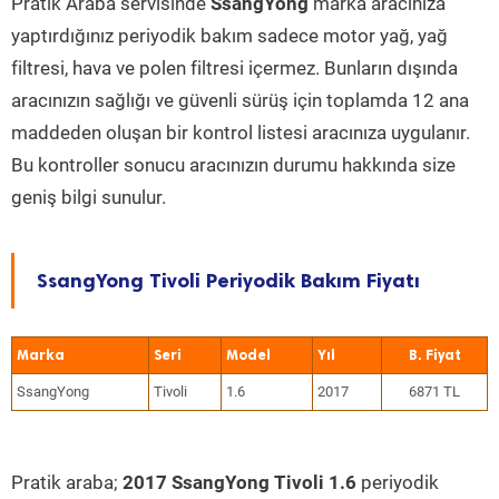
Pratik Araba servisinde
SsangYong
marka aracınıza
yaptırdığınız periyodik bakım sadece motor yağ, yağ
filtresi, hava ve polen filtresi içermez. Bunların dışında
aracınızın sağlığı ve güvenli sürüş için toplamda 12 ana
maddeden oluşan bir kontrol listesi aracınıza uygulanır.
Bu kontroller sonucu aracınızın durumu hakkında size
geniş bilgi sunulur.
SsangYong Tivoli Periyodik Bakım Fiyatı
Marka
Seri
Model
Yıl
SsangYong
Tivoli
1.6
2017
6871 TL
Pratik araba;
2017 SsangYong Tivoli 1.6
periyodik