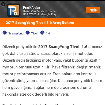
×
PratikAraba
Menü
İNDİR
Üstün Oto Servis Hizmetleri
ÜCRETSİZ - In Google Play
2017 SsangYong Tivoli 1.6 Araç Bakımı
SsangYong
Tivoli
1.6
Düzenli periyodik ile
2017 SsangYong Tivoli 1.6
aracınız
çok daha uzun süre arızasız olarak size hizmet eder.
Düzenli değiştirdiğiniz motor yağı, yakıt bütçenizi azaltır,
motorun ömrünü uzatır. Kirli hava filtrenizi değiştirmeniz,
motor performansını arttırır. Fren balataların kontrolü
güvenli sürüş yapmanızı sağlar. Kısacası periyodik bakım
hem güvenliğinizi sağlar hem de aracınızın durumu
hakkında size çok değerli bilgiler verir.