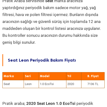
Pratik Araba servisinde
Seat
marka aracınıza
yaptırdığınız periyodik bakım sadece motor yağ, yağ
filtresi, hava ve polen filtresi içermez. Bunların dışında
aracınızın sağlığı ve güvenli sürüş için toplamda 12 ana
maddeden oluşan bir kontrol listesi aracınıza uygulanır.
Bu kontroller sonucu aracınızın durumu hakkında size
geniş bilgi sunulur.
Seat Leon Periyodik Bakım Fiyatı
Marka
Seri
Model
Yıl
Seat
Leon
1.0 EcoTsi
2020
7136 TL
Pratik araba;
2020 Seat Leon 1.0 EcoTsi
periyodik