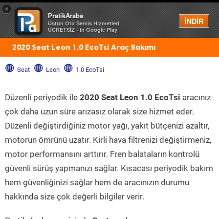
×
PratikAraba
Menü
İNDİR
Üstün Oto Servis Hizmetleri
ÜCRETSİZ - In Google Play
2020 Seat Leon 1.0 EcoTsi Araç Bakımı
Seat
Leon
1.0 EcoTsi
Düzenli periyodik ile
2020 Seat Leon 1.0 EcoTsi
aracınız
çok daha uzun süre arızasız olarak size hizmet eder.
Düzenli değiştirdiğiniz motor yağı, yakıt bütçenizi azaltır,
motorun ömrünü uzatır. Kirli hava filtrenizi değiştirmeniz,
motor performansını arttırır. Fren balataların kontrolü
güvenli sürüş yapmanızı sağlar. Kısacası periyodik bakım
hem güvenliğinizi sağlar hem de aracınızın durumu
hakkında size çok değerli bilgiler verir.