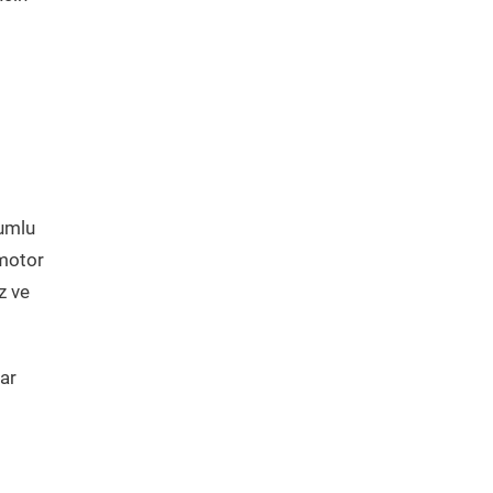
yumlu
 motor
z ve
ar