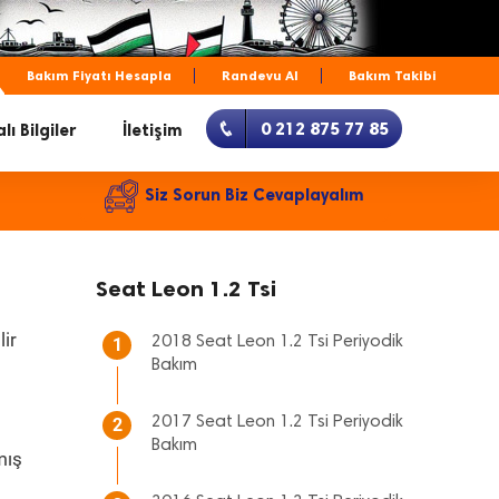
Bakım Fiyatı Hesapla
Randevu Al
Bakım Takibi
0 212 875 77 85
lı Bilgiler
İletişim
Siz Sorun Biz Cevaplayalım
Seat Leon 1.2 Tsi
lir
2018 Seat Leon 1.2 Tsi Periyodik
1
Bakım
2017 Seat Leon 1.2 Tsi Periyodik
2
Bakım
mış