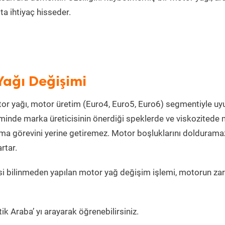
a ihtiyaç hisseder.
Yağı Değişimi
or yağı, motor üretim (Euro4, Euro5, Euro6) segmentiyle u
inde marka üreticisinin önerdiği speklerde ve viskozitede
lama görevini yerine getiremez. Motor boşluklarını doldurama
rtar.
i bilinmeden yapılan motor yağ değişim işlemi, motorun zar
k Araba’ yı arayarak öğrenebilirsiniz.