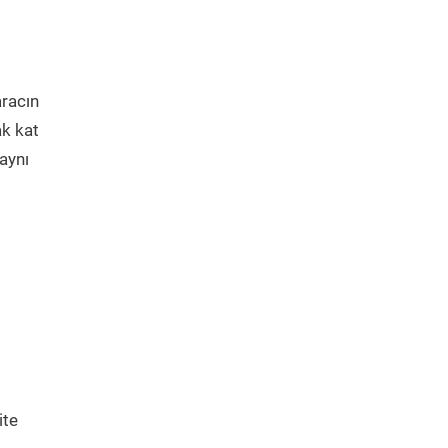
aracın
ak kat
aynı
ite