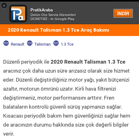
×
PratikAraba
Menü
İNDİR
Üstün Oto Servis Hizmetleri
ÜCRETSİZ - In Google Play
2020 Renault Talisman 1.3 Tce Araç Bakımı
Renault
Talisman
1.3 Tce
Düzenli periyodik ile
2020 Renault Talisman 1.3 Tce
aracınız çok daha uzun süre arızasız olarak size hizmet
eder. Düzenli değiştirdiğiniz motor yağı, yakıt bütçenizi
azaltır, motorun ömrünü uzatır. Kirli hava filtrenizi
değiştirmeniz, motor performansını arttırır. Fren
balataların kontrolü güvenli sürüş yapmanızı sağlar.
Kısacası periyodik bakım hem güvenliğinizi sağlar hem
de aracınızın durumu hakkında size çok değerli bilgiler
verir.