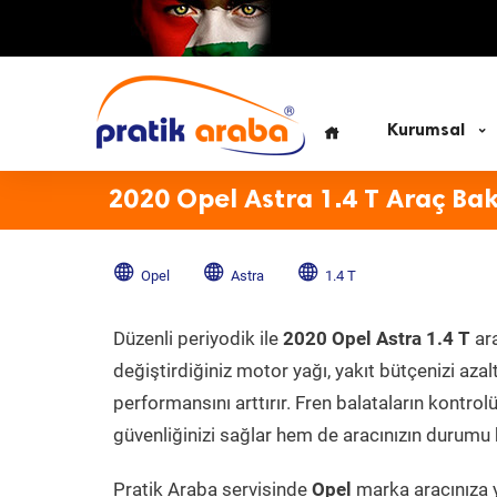
Kurumsal
2020 Opel Astra 1.4 T Araç Ba
Opel
Astra
1.4 T
Düzenli periyodik ile
2020 Opel Astra 1.4 T
ara
değiştirdiğiniz motor yağı, yakıt bütçenizi azal
performansını arttırır. Fren balataların kontr
güvenliğinizi sağlar hem de aracınızın durumu h
Pratik Araba servisinde
Opel
marka aracınıza y