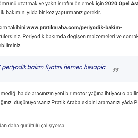
ömrünü uzatmak ve yakıt israfını önlemek için
2020 Opel As
k bakımını yılda bir kez yaptırmanız gerekir.
kım takibini
www.pratikaraba.com/periyodik-bakim-
tülersiniz. Periyodik bakımda değişen malzemeleri ve sonrak
ilirsiniz.
T
periyodik bakım fiyatını hemen hesapla
”
diği halde aracınızın yeni bir motor yağına ihtiyacı olabilir
ğınızı düşünüyorsanız Pratik Araba ekibini aramanızı yâda P
an daha gürültülü çalışıyorsa