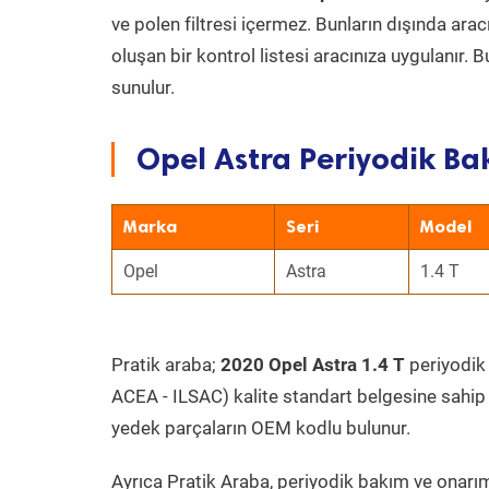
ve polen filtresi içermez. Bunların dışında ar
oluşan bir kontrol listesi aracınıza uygulanır.
sunulur.
Opel Astra Periyodik Ba
Marka
Seri
Model
Opel
Astra
1.4 T
Pratik araba;
2020 Opel Astra 1.4 T
periyodik 
ACEA - ILSAC) kalite standart belgesine sahip
yedek parçaların OEM kodlu bulunur.
Ayrıca Pratik Araba, periyodik bakım ve onarım