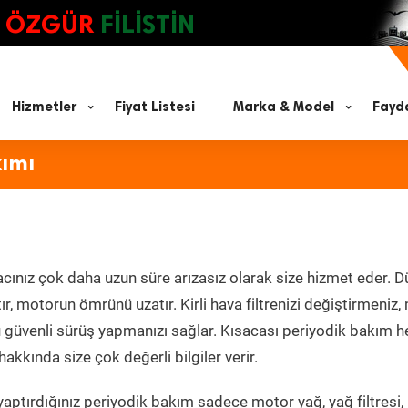
ÖZGÜR
FİLİSTİN
Hizmetler
Fiyat Listesi
Marka & Model
Fayda
kımı
cınız çok daha uzun süre arızasız olarak size hizmet eder. D
tır, motorun ömrünü uzatır. Kirli hava filtrenizi değiştirmeniz
olü güvenli sürüş yapmanızı sağlar. Kısacası periyodik bakım 
akkında size çok değerli bilgiler verir.
aptırdığınız periyodik bakım sadece motor yağ, yağ filtresi,