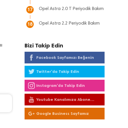
Opel Astra 2.0 T Periyodik Bakım
17
Opel Astra 2.2 Periyodik Bakım
18
mı
Bizi Takip Edin
Facebook Sayfamızı Beğenin
Twitter'da Takip Edin
Instagram'da Takip Edin
Youtube Kanalımıza Abone
Renault Clio Periyodik Bakım 7.218 TL
Olun
2006 Model 1.5 Dci Motor
Google Business Sayfamız