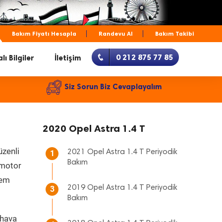
Bakım Fiyatı Hesapla
Randevu Al
Bakım Takibi
0 212 875 77 85
lı Bilgiler
İletişim
Siz Sorun Biz Cevaplayalım
2020 Opel Astra 1.4 T
üzenli
2021 Opel Astra 1.4 T Periyodik
1
Bakım
, motor
hem
2019 Opel Astra 1.4 T Periyodik
3
Bakım
 hava