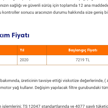
acınızın sağlığı ve güvenli sürüş için toplamda 12 ana madded
 Bu kontroller sonucu aracınızın durumu hakkında size geniş bi
kım Fiyatı
Yıl
Başlangıç Fiyatı
2020
7219 TL
bakımında, üreticinin tavsiye ettiği viskotize değerlerinde, ( 
 motor yağ kullanır. Değişim yapılacak filtre gurubundaki tü
 işlemlerini; TS 12047 standartlarında ve 4077 sayılı tüketic