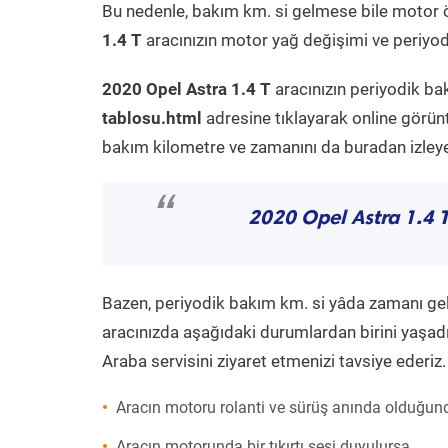
Bu nedenle, bakım km. si gelmese bile motor 
1.4 T
aracınızın motor yağ değişimi ve periyodi
2020 Opel Astra 1.4 T
aracınızın periyodik ba
tablosu.html
adresine tıklayarak online görün
bakım kilometre ve zamanını da buradan izleyeb
“
2020 Opel Astra 1.4 
Bazen, periyodik bakım km. si yâda zamanı gelme
aracınızda aşağıdaki durumlardan birini yaşadı
Araba servisini ziyaret etmenizi tavsiye ederiz.
Aracın motoru rolanti ve sürüş anında olduğund
Aracın motorunda bir tıkırtı sesi duyulursa