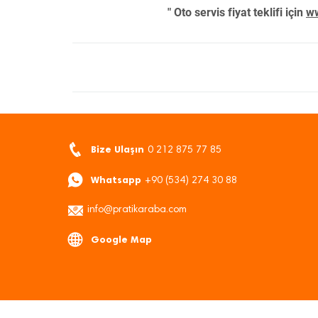
" Oto servis fiyat teklifi için
ww
Bize Ulaşın
0 212 875 77 85
Whatsapp
+90 (534) 274 30 88
info@pratikaraba.com
Google Map