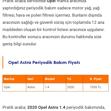
Pratik Araba servisinde
Opel
marka aracınıza
yaptırdığınız periyodik bakım sadece motor yağ, yağ
filtresi, hava ve polen filtresi içermez. Bunların dışında
aracınızın sağlığı ve güvenli sürüş için toplamda 12 ana
maddeden oluşan bir kontrol listesi aracınıza uygulanır.
Bu kontroller sonucu aracınızın durumu hakkında size
geniş bilgi sunulur.
Opel Astra Periyodik Bakım Fiyatı
Marka
Seri
Model
Yıl
Opel
Astra
1.4
2020
7335 TL
Pratik araba;
2020 Opel Astra 1.4
periyodik bakımında,