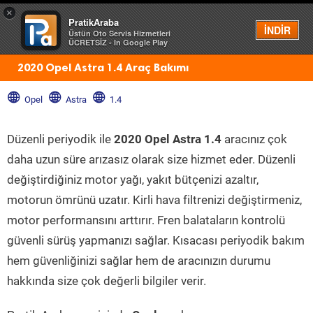
×
PratikAraba
Menü
İNDİR
Üstün Oto Servis Hizmetleri
ÜCRETSİZ - In Google Play
2020 Opel Astra 1.4 Araç Bakımı
Opel
Astra
1.4
Düzenli periyodik ile
2020 Opel Astra 1.4
aracınız çok
daha uzun süre arızasız olarak size hizmet eder. Düzenli
değiştirdiğiniz motor yağı, yakıt bütçenizi azaltır,
motorun ömrünü uzatır. Kirli hava filtrenizi değiştirmeniz,
motor performansını arttırır. Fren balataların kontrolü
güvenli sürüş yapmanızı sağlar. Kısacası periyodik bakım
hem güvenliğinizi sağlar hem de aracınızın durumu
hakkında size çok değerli bilgiler verir.