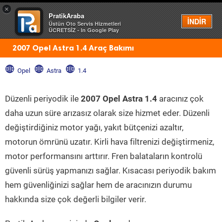
×
PratikAraba
Menü
İNDİR
Üstün Oto Servis Hizmetleri
ÜCRETSİZ - In Google Play
2007 Opel Astra 1.4 Araç Bakımı
Opel
Astra
1.4
Düzenli periyodik ile
2007 Opel Astra 1.4
aracınız çok
daha uzun süre arızasız olarak size hizmet eder. Düzenli
değiştirdiğiniz motor yağı, yakıt bütçenizi azaltır,
motorun ömrünü uzatır. Kirli hava filtrenizi değiştirmeniz,
motor performansını arttırır. Fren balataların kontrolü
güvenli sürüş yapmanızı sağlar. Kısacası periyodik bakım
hem güvenliğinizi sağlar hem de aracınızın durumu
hakkında size çok değerli bilgiler verir.