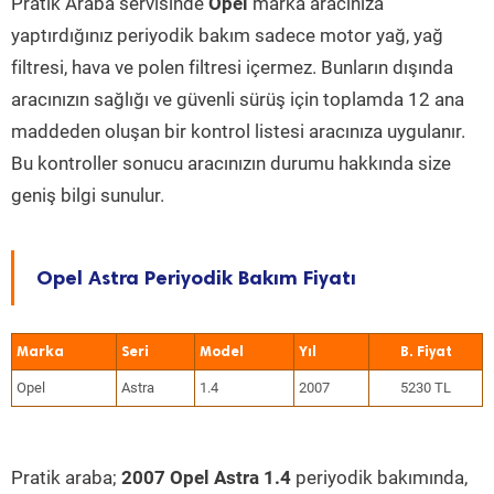
Pratik Araba servisinde
Opel
marka aracınıza
yaptırdığınız periyodik bakım sadece motor yağ, yağ
filtresi, hava ve polen filtresi içermez. Bunların dışında
aracınızın sağlığı ve güvenli sürüş için toplamda 12 ana
maddeden oluşan bir kontrol listesi aracınıza uygulanır.
Bu kontroller sonucu aracınızın durumu hakkında size
geniş bilgi sunulur.
Opel Astra Periyodik Bakım Fiyatı
Marka
Seri
Model
Yıl
Opel
Astra
1.4
2007
5230 TL
Pratik araba;
2007 Opel Astra 1.4
periyodik bakımında,