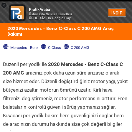
×
PratikAraba
Menü
İNDİR
Üstün Oto Servis Hizmetleri
ÜCRETSİZ - In Google Play
2020 Mercedes - Benz C-Class C 200 AMG Araç
Bakımı
Mercedes - Benz
C-Class
C 200 AMG
Düzenli periyodik ile
2020 Mercedes - Benz C-Class C
200 AMG
aracınız çok daha uzun süre arızasız olarak
size hizmet eder. Düzenli değiştirdiğiniz motor yağı, yakıt
bütçenizi azaltır, motorun ömrünü uzatır. Kirli hava
filtrenizi değiştirmeniz, motor performansını arttırır. Fren
balataların kontrolü güvenli sürüş yapmanızı sağlar.
Kısacası periyodik bakım hem güvenliğinizi sağlar hem
de aracınızın durumu hakkında size çok değerli bilgiler