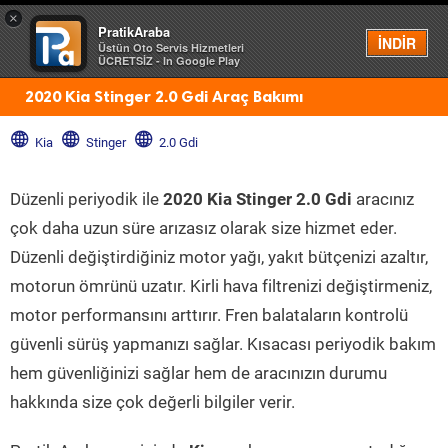
×
PratikAraba
Menü
İNDİR
Üstün Oto Servis Hizmetleri
ÜCRETSİZ - In Google Play
2020 Kia Stinger 2.0 Gdi Araç Bakımı
Kia
Stinger
2.0 Gdi
Düzenli periyodik ile
2020 Kia Stinger 2.0 Gdi
aracınız
çok daha uzun süre arızasız olarak size hizmet eder.
Düzenli değiştirdiğiniz motor yağı, yakıt bütçenizi azaltır,
motorun ömrünü uzatır. Kirli hava filtrenizi değiştirmeniz,
motor performansını arttırır. Fren balataların kontrolü
güvenli sürüş yapmanızı sağlar. Kısacası periyodik bakım
hem güvenliğinizi sağlar hem de aracınızın durumu
hakkında size çok değerli bilgiler verir.