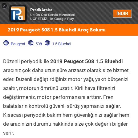
×
PratikAraba
Menü
İNDİR
Üstün Oto Servis Hizmetleri
ÜCRETSİZ - In Google Play
2019 Peugeot 508 1.5 Bluehdi Araç Bakımı
Peugeot
508
1.5 Bluehdi
Düzenli periyodik ile
2019 Peugeot 508 1.5 Bluehdi
aracınız çok daha uzun süre arızasız olarak size hizmet
eder. Düzenli değiştirdiğiniz motor yağı, yakıt bütçenizi
azaltır, motorun ömrünü uzatır. Kirli hava filtrenizi
değiştirmeniz, motor performansını arttırır. Fren
balataların kontrolü güvenli sürüş yapmanızı sağlar.
Kısacası periyodik bakım hem güvenliğinizi sağlar hem
de aracınızın durumu hakkında size çok değerli bilgiler
verir.